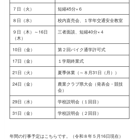
７日（火）
短縮45分×６
８日（水）
校内直売会、１学年交通安全教室
９日（木）～16日
三者面談、短縮40分×４
（木）
10日（金）
第２回バイク通学許可式
17日（金）
１学期終業式
21日（火）
夏季休業（～８月31日（月））
24日（金）
農業クラブ県大会（発表会・競技
会）
29日（水）
学校説明会（１回目）
31日（金）
学校説明会（２回目）
年間の行事予定はこちらです。（令和８年５月16日現在）