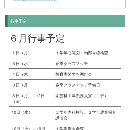
行事予定
６月行事予定
１日（月）
１学年心電図・胸部Ｘ線検査
３日（水）
春季クラスマッチ
４日（木）
教育実習生を囲む会
８日（月）
春季クラスマッチ予備日
８日（月）～12日
園芸科１年義務入寮（１班）
（金）
10日（水）
２学年内科検診、２学年農業探究
講演会
16日（火）～19日
１学期期末考査