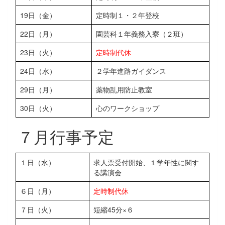
19日（金）
定時制１・２年登校
22日（月）
園芸科１年義務入寮（２班）
23日（火）
定時制代休
24日（水）
２学年進路ガイダンス
29日（月）
薬物乱用防止教室
30日（火）
心のワークショップ
７月行事予定
１日（水）
求人票受付開始、１学年性に関す
る講演会
６日（月）
定時制代休
７日（火）
短縮45分×６