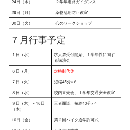
24日（水）
２学年進路ガイダンス
29日（月）
薬物乱用防止教室
30日（火）
心のワークショップ
７月行事予定
１日（水）
求人票受付開始、１学年性に関す
る講演会
６日（月）
定時制代休
７日（火）
短縮45分×６
８日（水）
校内直売会、１学年交通安全教室
９日（木）～16日
三者面談、短縮40分×４
（木）
10日（金）
第２回バイク通学許可式