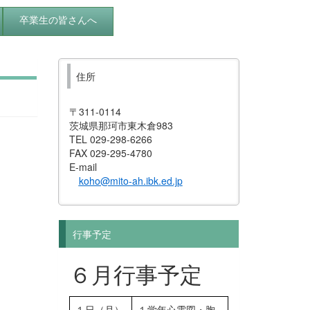
卒業生の皆さんへ
住所
〒311-0114
茨城県那珂市東木倉983
TEL 029-298-6266
FAX 029-295-4780
E-mail
koho@mito-ah.ibk.ed.jp
行事予定
６月行事予定
１日（月）
１学年心電図・胸