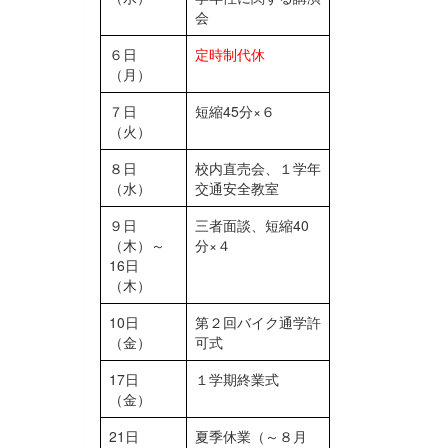
会
６日
定時制代休
（月）
７日
短縮45分×６
（火）
８日
校内直売会、１学年
（水）
交通安全教室
９日
三者面談、短縮40
（木）～
分×４
16日
（木）
10日
第２回バイク通学許
（金）
可式
17日
１学期終業式
（金）
21日
夏季休業（～８月