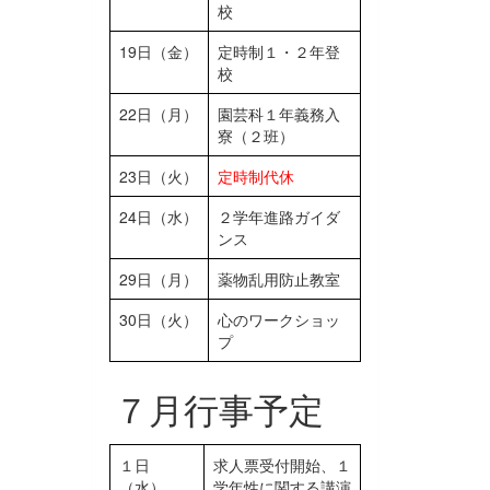
校
19日（金）
定時制１・２年登
校
22日（月）
園芸科１年義務入
寮（２班）
23日（火）
定時制代休
24日（水）
２学年進路ガイダ
ンス
29日（月）
薬物乱用防止教室
30日（火）
心のワークショッ
プ
７月行事予定
１日
求人票受付開始、１
（水）
学年性に関する講演