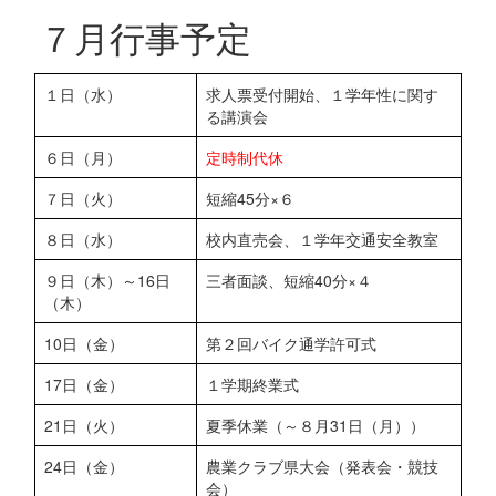
７月行事予定
１日（水）
求人票受付開始、１学年性に関す
る講演会
６日（月）
定時制代休
７日（火）
短縮45分×６
８日（水）
校内直売会、１学年交通安全教室
９日（木）～16日
三者面談、短縮40分×４
（木）
10日（金）
第２回バイク通学許可式
17日（金）
１学期終業式
21日（火）
夏季休業（～８月31日（月））
24日（金）
農業クラブ県大会（発表会・競技
会）