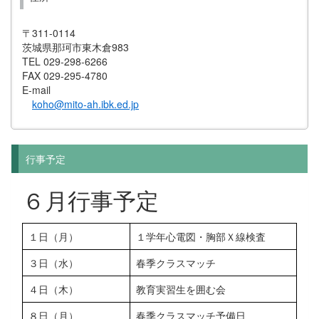
〒311-0114
茨城県那珂市東木倉983
TEL 029-298-6266
FAX 029-295-4780
E-mail
koho@mito-ah.ibk.ed.jp
行事予定
６月行事予定
１日（月）
１学年心電図・胸部Ｘ線検査
３日（水）
春季クラスマッチ
４日（木）
教育実習生を囲む会
８日（月）
春季クラスマッチ予備日