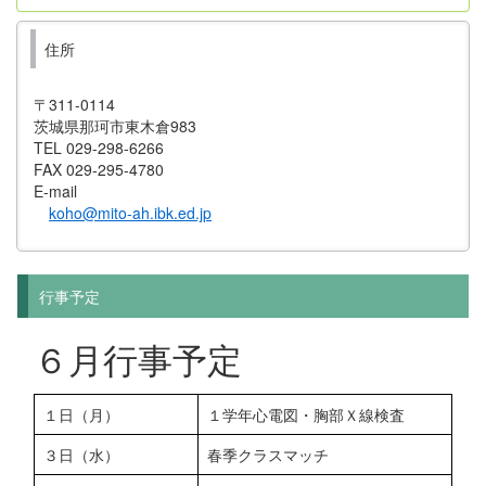
住所
〒311-0114
茨城県那珂市東木倉983
TEL 029-298-6266
FAX 029-295-4780
E-mail
koho@mito-ah.ibk.ed.jp
行事予定
６月行事予定
１日（月）
１学年心電図・胸部Ｘ線検査
３日（水）
春季クラスマッチ