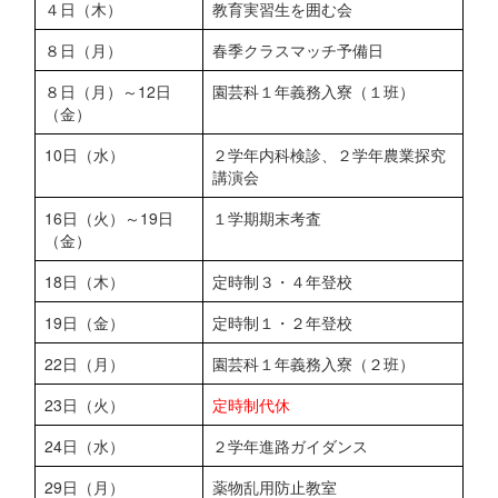
４日（木）
教育実習生を囲む会
８日（月）
春季クラスマッチ予備日
８日（月）～12日
園芸科１年義務入寮（１班）
（金）
10日（水）
２学年内科検診、２学年農業探究
講演会
16日（火）～19日
１学期期末考査
（金）
18日（木）
定時制３・４年登校
19日（金）
定時制１・２年登校
22日（月）
園芸科１年義務入寮（２班）
23日（火）
定時制代休
24日（水）
２学年進路ガイダンス
29日（月）
薬物乱用防止教室