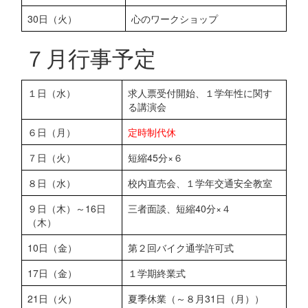
30日（火）
心のワークショップ
７月行事予定
１日（水）
求人票受付開始、１学年性に関す
る講演会
６日（月）
定時制代休
７日（火）
短縮45分×６
８日（水）
校内直売会、１学年交通安全教室
９日（木）～16日
三者面談、短縮40分×４
（木）
10日（金）
第２回バイク通学許可式
17日（金）
１学期終業式
21日（火）
夏季休業（～８月31日（月））