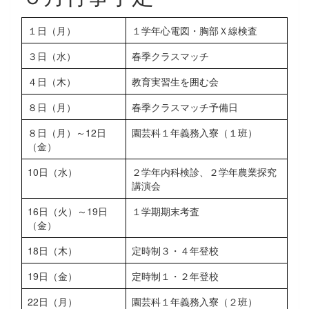
１日（月）
１学年心電図・胸部Ｘ線検査
３日（水）
春季クラスマッチ
４日（木）
教育実習生を囲む会
８日（月）
春季クラスマッチ予備日
８日（月）～12日
園芸科１年義務入寮（１班）
（金）
10日（水）
２学年内科検診、２学年農業探究
講演会
16日（火）～19日
１学期期末考査
（金）
18日（木）
定時制３・４年登校
19日（金）
定時制１・２年登校
22日（月）
園芸科１年義務入寮（２班）