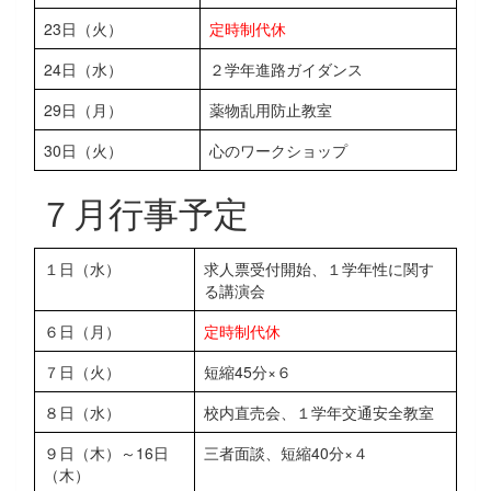
23日（火）
定時制代休
24日（水）
２学年進路ガイダンス
29日（月）
薬物乱用防止教室
30日（火）
心のワークショップ
７月行事予定
１日（水）
求人票受付開始、１学年性に関す
る講演会
６日（月）
定時制代休
７日（火）
短縮45分×６
８日（水）
校内直売会、１学年交通安全教室
９日（木）～16日
三者面談、短縮40分×４
（木）