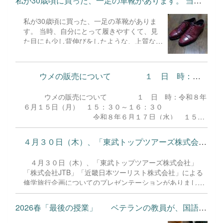
私が30歳頃に買った、一足の革靴があります。 当時、自分にとっ...
私が30歳頃に買った、一足の革靴がありま
す。 当時、自分にとって履きやすくて、見
た目にも少し背伸びをしたような、上質な靴
が欲しかったことを思い出します。 その靴
はとても足に馴染み、手放すことができない
ほどお気に入りになりました。これまでの
ウメの販売について １ 日 時：令和８年６月１...
間、靴底を何度も張り替えながら、大切に履
き続けてきました。 しかし、今年の冬の終
ウメの販売について １ 日 時：令和８年
わりのことです。 革の表面が変色し、汚れ
６月１５日（月） １５：３０～１６：３０
や傷みも目立つようになってしまいました。
令和８年６月１７日（水） １５：
「いよいよ、この大切な靴も手放すしかない
３０～１６：３０ ※天候により、販
のかな……」と、諦めかけていた時のことで
売日が前後する場合があります。
す。 SNSで靴修理について調べていると、
４月３０日（木）、「東武トップツアーズ株式会社」「株式会社J...
数量限定のため、なくなり次第、終了させていいただきま
ある靴の修理専門店が見つかりました。 さ
す。 ２ 販売物：ウメ（南高梅）
っそく店を訪れ、靴の状態を相談したとこ
４月３０日（木）、「東武トップツアーズ株式会社」
１ｋｇ A品 １０００円
ろ、若く活きいきとした店主がこのように言
「株式会社JTB」「近畿日本ツーリスト株式会社」による
１ｋｇ B
ってくれたのです。 「色の変色や傷みな
修学旅行企画についてのプレゼンテーションがありまし
品 ８００円
ら、同じような色を革に染み込ませること
た。 １学年委員長、本校管理職、１学年教職員による厳
（白加賀） １ｋｇ A
で、何とか修理できそうですよ」 費用は決
正な審査の結果、「株式会社JTB」を採用することに決ま
品 ８００円
2026春「最後の授業」 ベテランの教員が、国語の教員...
して安くはありませんでしたが、「もう一度
りました。旅行方面の大枠は近畿方面ですが、詳細につい
１ｋｇ B品 ７００円
あの靴が蘇ってほしい」と願い、店主を信じ
ては今後も話し合いを通して組み上げてまいります。