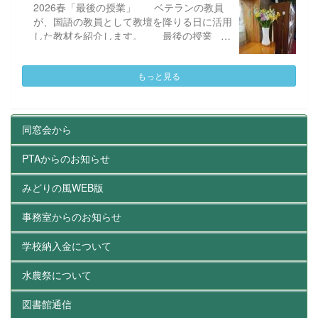
※いずれも販
2026春「最後の授業」 ベテランの教員
て修理をお願いすることにしました。 それ
売数は未定です。 ３ 場 所：水戸農業高等学
が、国語の教員として教壇を降りる日に活用
から3週間後、再び店を訪れ、戻ってきた靴
校 果樹園 ４ その他：
した教材を紹介します。 最後の授業
と再会しました。 修...
購入数に制限を設ける場合があります。
ふと彼は嘯いた。（とぼけて知らないふりを
また、お並びいただいても購入でき
する。または、強がって大言壮語する。（威
ない場合があります。 ご理解くださ
もっと見る
勢のいいことを言う。））「これ、国語とど
いますよう、お願いいたします。
う関係あるの？」「沖縄のことなんて、オレ
関係ないも。」 ひとりの生徒の発言に、振
り回されてもいられない。授業を進めたい。
同窓会から
が、看過できることなのか。「それでは、国
語で何を学習するのか？」即座に問い返して
PTAからのお知らせ
みたが、応えられる筈もない。 国語教科
ばかりではない。ほかの教科にもそれぞれね
みどりの風WEB版
らいがある。そしてその時間の目標もある。
そのことをしっかり理解して取り組む必要が
事務室からのお知らせ
ある。そんなことは蹴とばして席についてい
るとしたら、何のために学校へ来ているのだ
学校納入金について
ろう。「学び」というものをどうとらえてい
るのか。 国語教科は、言わずもがな（言
水農祭について
わない方がいいと思われること、言うに及ば
ないこと。）、読み、書き、聞く・話す 手
図書館通信
法を学ぶ。 読みは、文学作品を読み主題