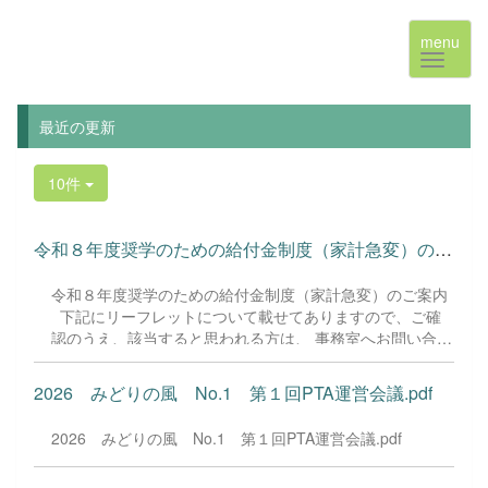
menu
最近の更新
10件
令和８年度奨学のための給付金制度（家計急変）のご案内 ...
令和８年度奨学のための給付金制度（家計急変）のご案内
下記にリーフレットについて載せてありますので、ご確
認のうえ、該当すると思われる方は、 事務室へお問い合わ
せください。 令和8年度奨学のための給付金制度（家計急
変）.pdf 事務室代表電話番号 029-298-6266 音声ガイダ
2026 みどりの風 No.1 第１回PTA運営会議.pdf
ンスで『９』を押してください。 電話受付時間 平日8:30
～17:00 (8月12日(水)～14日(金)は学校閉庁日のため終日
2026 みどりの風 No.1 第１回PTA運営会議.pdf
繋がりません)