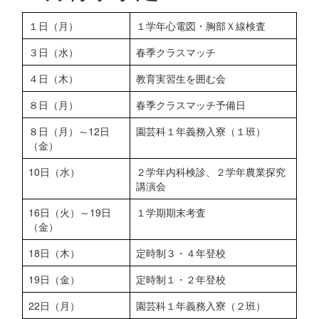
１日（月）
１学年心電図・胸部Ｘ線検査
３日（水）
春季クラスマッチ
４日（木）
教育実習生を囲む会
８日（月）
春季クラスマッチ予備日
８日（月）～12日
園芸科１年義務入寮（１班）
（金）
10日（水）
２学年内科検診、２学年農業探究
講演会
16日（火）～19日
１学期期末考査
（金）
18日（木）
定時制３・４年登校
19日（金）
定時制１・２年登校
22日（月）
園芸科１年義務入寮（２班）