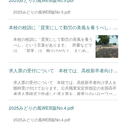
2025みどりの風WEB版No.5.pdf
願いいたします。 リーフレットR8奨学給付金(通常給
付）のご案内.pdf 学校代表電話番号 029-298-6266 音声
2025みどりの風WEB版No.5.pdf
ガイダンスで『９』を押してください。 電話受付時間 平
日8:30～17:00
本校の校訓に「質実にして勤労の美風を養うべし」という言葉があ...
本校の校訓に「質実にして勤労の美風を養う
べし」という言葉があります。 辞書などで
は、 「質実」は、飾りけがなく、まじめな
こと。質素で誠実なこと。 「勤労」は、心
身を労して仕事に励むこと。 「美風」は、
よいならわし、美しい風習。 などど
求人票の受付について 本校では、高校新卒者向け求人を随時受け...
記載されております。 この校訓は、「まじ
めに働くこと、仕事に励むこと、こうした考
求人票の受付について 本校では、高校新卒者向け求人を
えや心構えを美しく守り続けてほしい」とい
随時受け付けております。公共職業安定所指定の全国高卒
った考えではないかと私はとらえました。
者求人票様式で作成した求人票を，最寄りのハローワーク
生徒の皆さんはいかがでしょう。 本校の進
で受付の上，本校進路指導部まで郵送またはご持参下さ
路状況ですが、令和6年度の例ですと進学が
い。 ご来校いただく場合は，来校順にて求人受付を行い
45％、就職が55％です。 毎年、進学、就職
2025みどりの風WEB版No.4.pdf
ます。事前のご予約は必要ありません。なお、８月以降の
の割合はそれぞれ50％前後を推移していま
求人受付に関しましては、お電話にて予約を承っておりま
す。 高校の卒業と同時に職業に就く方もい
2025みどりの風WEB版No.4.pdf
す。 また、本年度より下記のデジタル提出も受け付けて
れば、進学をして、その後に職業に就く方も