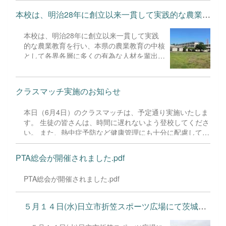
います。ご活用ください（下記リンクをクリックしてくだ
いるでしょう。 水戸農業高校の卒業生お一
さい）。 Handy_企業招待案内資料.pdf なお，高卒求
本校は、明治28年に創立以来一貫して実践的な農業教育を行い、本...
人お一人が、生涯にわたって「まじめに働く
人の募集解禁は全国一斉で7月1日，採用試験開始は9月16
こと」「仕事に励むこと」、この考えを養い
日以降です。これ以降の二次募集も随時受け付けておりま
続けてくださっていることで、本校は地域社
本校は、明治28年に創立以来一貫して実践
す。お気軽にお問い合わせ下さい。皆さまのご理解とご協
会からの厚い信頼をいただいております。
的な農業教育を行い、本県の農業教育の中核
力をよろしくお願いいたします。
皆さんにも、この校訓が意味することを、日
として各界各層に多くの有為な人材を輩出し
頃の農業学習や特別活動の中で、考え、行動
ております。 その一翼を担ってきたものが
し、美風を養い続けてください。 ...
あります。 それは、学思寮です。学思寮の
歴史は明治までさかのぼります。 学思寮
クラスマッチ実施のお知らせ
は、県下唯一の甲種農学校として県内各地ま
たは他県から入学する生徒を収容する施設と
本日（6月4日）のクラスマッチは、予定通り実施いたしま
して、南寮と食堂・ 炊事場・浴場等が明治
す。 生徒の皆さんは、時間に遅れないよう登校してくださ
36年１月に、中寮が同年９月に、北寮が翌
い。 また、熱中症予防など健康管理にも十分に配慮してく
年10月に、今の水戸市緑町に竣工しまし
ださい。
た。 そして、南棟の竣工後の明治36年２月
14日に開寮しました。 戦時中、戦後の混乱
PTA総会が開催されました.pdf
期も、寮生は苦労し規律正しい生活をおく
り、それぞれの地域の農業自営者としての決
PTA総会が開催されました.pdf
意を心の中に宿してきましたが、残念なが
ら、昭和25年に北寮が、33年に中寮が、37
５月１４日(水)日立市折笠スポーツ広場にて茨城キリストと戦っ...
年に南寮が解体され、学思寮は消滅すること
になりました。 しかし、昭和43年に水戸市