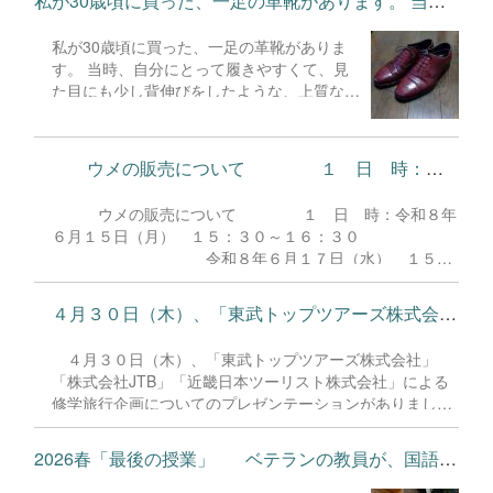
私が30歳頃に買った、一足の革靴があります。 当時、自分にとっ...
私が30歳頃に買った、一足の革靴がありま
す。 当時、自分にとって履きやすくて、見
た目にも少し背伸びをしたような、上質な靴
が欲しかったことを思い出します。 その靴
はとても足に馴染み、手放すことができない
ほどお気に入りになりました。これまでの
ウメの販売について １ 日 時：令和８年６月１...
間、靴底を何度も張り替えながら、大切に履
き続けてきました。 しかし、今年の冬の終
ウメの販売について １ 日 時：令和８年
わりのことです。 革の表面が変色し、汚れ
６月１５日（月） １５：３０～１６：３０
や傷みも目立つようになってしまいました。
令和８年６月１７日（水） １５：
「いよいよ、この大切な靴も手放すしかない
３０～１６：３０ ※天候により、販
のかな……」と、諦めかけていた時のことで
売日が前後する場合があります。
す。 SNSで靴修理について調べていると、
４月３０日（木）、「東武トップツアーズ株式会社」「株式会社J...
数量限定のため、なくなり次第、終了させていいただきま
ある靴の修理専門店が見つかりました。 さ
す。 ２ 販売物：ウメ（南高梅）
っそく店を訪れ、靴の状態を相談したとこ
４月３０日（木）、「東武トップツアーズ株式会社」
１ｋｇ A品 １０００円
ろ、若く活きいきとした店主がこのように言
「株式会社JTB」「近畿日本ツーリスト株式会社」による
１ｋｇ B
ってくれたのです。 「色の変色や傷みな
修学旅行企画についてのプレゼンテーションがありまし
品 ８００円
ら、同じような色を革に染み込ませること
た。 １学年委員長、本校管理職、１学年教職員による厳
（白加賀） １ｋｇ A
で、何とか修理できそうですよ」 費用は決
正な審査の結果、「株式会社JTB」を採用することに決ま
品 ８００円
2026春「最後の授業」 ベテランの教員が、国語の教員...
して安くはありませんでしたが、「もう一度
りました。旅行方面の大枠は近畿方面ですが、詳細につい
１ｋｇ B品 ７００円
あの靴が蘇ってほしい」と願い、店主を信じ
ては今後も話し合いを通して組み上げてまいります。