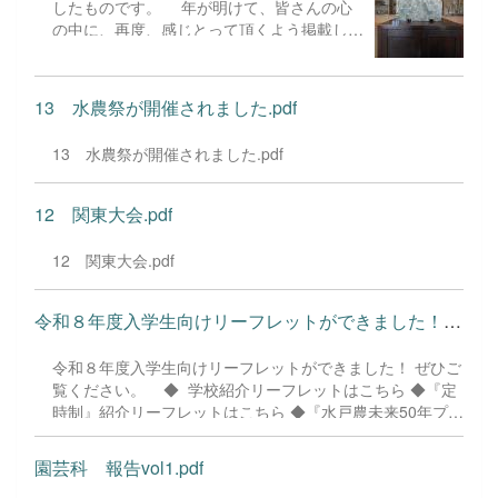
したものです。 年が明けて、皆さんの心
の中に、再度、感じとって頂くよう掲載しま
した。 夏休みは充実しましたでしょう
か。 １学期の終業式の際、次のようなこ
とを話しました。どのような時代であって
13 水農祭が開催されました.pdf
も、社会であっても、職場であっても、心の
中には、「謙虚さ」、「誠実さ」が求められ
13 水農祭が開催されました.pdf
ます。 他者と協働して何かに取り組む
際、自分の考えをもち、見通しをもって粘り
強くあたることは大切です。この時、心の中
12 関東大会.pdf
に、「相手を重んじ控えめに、真心をこめて
ことにあたる。人の身になって考える」、こ
12 関東大会.pdf
うした気持ちを養っておくことが、社会人と
しての素養のひとつと感じております。
皆さんには、何事にも、しっかりとした考え
令和８年度入学生向けリーフレットができました！ ぜひご覧くだ...
のもとに、行動し、その上で失敗したり、振
り返ったり、あるいは、賞賛したり、励まし
令和８年度入学生向けリーフレットができました！ ぜひご
合ったりするなどして、心身ともに成長して
覧ください。 ◆ 学校紹介リーフレットはこちら ◆『定
いかれることを願っております。 こうし
時制』紹介リーフレットはこちら ◆『水戸農未来50年プロ
たことを踏まえ、夏休み中は、自身の頑張り
ジェクト』紹介リーフレットはこちら （令和７年度進
を振り返るよい機会ですので、色々と考えて
路状況の速報も掲載） ※ 学校案内ページへのリンク
園芸科 報告vol1.pdf
みてください。 いかがでしたか。しっか
りと振り返ることが出来たと思います。