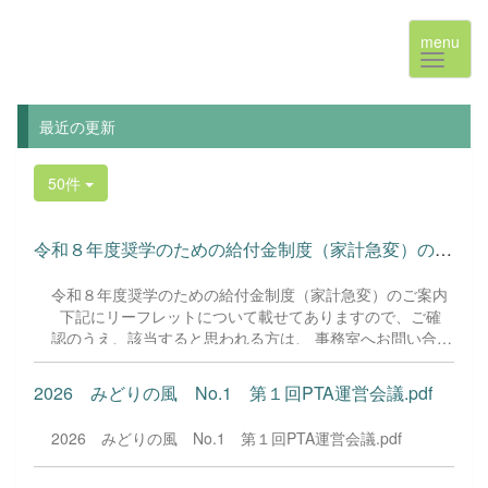
menu
最近の更新
50件
令和８年度奨学のための給付金制度（家計急変）のご案内 ...
令和８年度奨学のための給付金制度（家計急変）のご案内
下記にリーフレットについて載せてありますので、ご確
認のうえ、該当すると思われる方は、 事務室へお問い合わ
せください。 令和8年度奨学のための給付金制度（家計急
変）.pdf 事務室代表電話番号 029-298-6266 音声ガイダ
2026 みどりの風 No.1 第１回PTA運営会議.pdf
ンスで『９』を押してください。 電話受付時間 平日8:30
～17:00 (8月12日(水)～14日(金)は学校閉庁日のため終日
2026 みどりの風 No.1 第１回PTA運営会議.pdf
繋がりません)