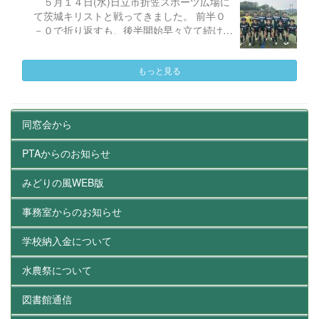
より現在の那珂市に移転した際、当時の文部
５月１４日(水)日立市折笠スポーツ広場に
省からＡ類型の自営者養成高校の指定を受
て茨城キリストと戦ってきました。 前半０
け、新たに寮が整備されました。これが、現
－０で折り返すも、後半開始早々立て続けに
在の学思寮となります。（平成23年３月11
失点し０－２。１点を返すも失点し 反撃も
日に発生した東日本大震災におきまして、学
届かず１－３で試合終了。 結果以上の内
もっと見る
思寮も被災し、食堂などを改修しました。）
容だったと思います。内容が良かっただけに
現状として、長...
悔しい結果となってしまいました。直近の水
戸農サッカー部が超えられていない2回戦突
破の壁を壊すためにもチーム一丸となって選
同窓会から
手権に臨みたいと思います。
PTAからのお知らせ
みどりの風WEB版
事務室からのお知らせ
学校納入金について
水農祭について
図書館通信