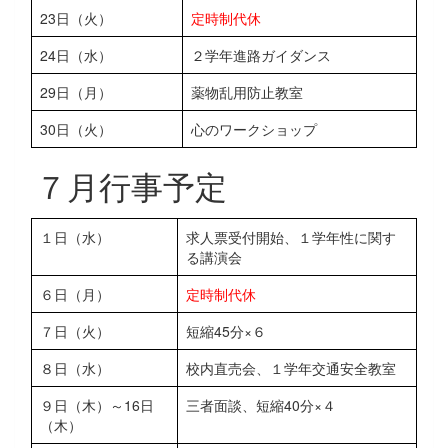
23日（火）
定時制代休
24日（水）
２学年進路ガイダンス
29日（月）
薬物乱用防止教室
30日（火）
心のワークショップ
７月行事予定
１日（水）
求人票受付開始、１学年性に関す
る講演会
６日（月）
定時制代休
７日（火）
短縮45分×６
８日（水）
校内直売会、１学年交通安全教室
９日（木）～16日
三者面談、短縮40分×４
（木）