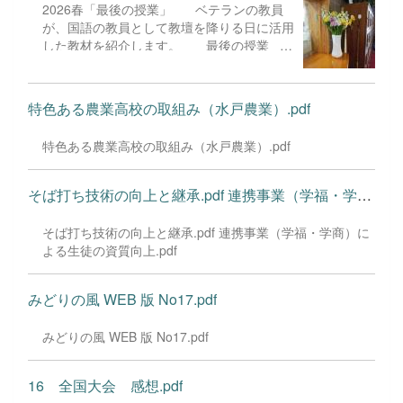
※いずれも販
2026春「最後の授業」 ベテランの教員
て修理をお願いすることにしました。 それ
売数は未定です。 ３ 場 所：水戸農業高等学
が、国語の教員として教壇を降りる日に活用
から3週間後、再び店を訪れ、戻ってきた靴
校 果樹園 ４ その他：
した教材を紹介します。 最後の授業
と再会しました。 修...
購入数に制限を設ける場合があります。
ふと彼は嘯いた。（とぼけて知らないふりを
また、お並びいただいても購入でき
する。または、強がって大言壮語する。（威
ない場合があります。 ご理解くださ
勢のいいことを言う。））「これ、国語とど
特色ある農業高校の取組み（水戸農業）.pdf
いますよう、お願いいたします。
う関係あるの？」「沖縄のことなんて、オレ
関係ないも。」 ひとりの生徒の発言に、振
特色ある農業高校の取組み（水戸農業）.pdf
り回されてもいられない。授業を進めたい。
が、看過できることなのか。「それでは、国
語で何を学習するのか？」即座に問い返して
そば打ち技術の向上と継承.pdf 連携事業（学福・学商）による生...
みたが、応えられる筈もない。 国語教科
ばかりではない。ほかの教科にもそれぞれね
そば打ち技術の向上と継承.pdf 連携事業（学福・学商）に
らいがある。そしてその時間の目標もある。
よる生徒の資質向上.pdf
そのことをしっかり理解して取り組む必要が
ある。そんなことは蹴とばして席についてい
るとしたら、何のために学校へ来ているのだ
みどりの風 WEB 版 No17.pdf
ろう。「学び」というものをどうとらえてい
るのか。 国語教科は、言わずもがな（言
みどりの風 WEB 版 No17.pdf
わない方がいいと思われること、言うに及ば
ないこと。）、読み、書き、聞く・話す 手
16 全国大会 感想.pdf
法を学ぶ。 読みは、文学作品を読み主題