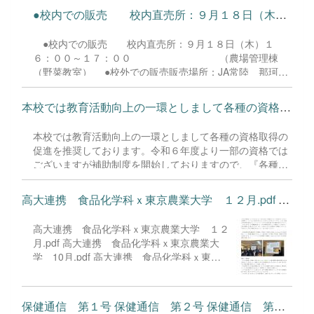
●校内での販売 校内直売所：９月１８日（木）１６：００～１...
●校内での販売 校内直売所：９月１８日（木）１
６：００～１７：００ （農場管理棟
（野菜教室） ●校外での販売販売場所：JA常陸 那珂直
売所 住所：那珂市後台2290-5 販売日時：９
月１２日（金） １３：３５～１５：００ ９月
本校では教育活動向上の一環としまして各種の資格取得の促進を推...
１８日（木） １３：３５～１５：００ ９月２
５日（木） １３：３５～１５：００ ※数に限りがありま
本校では教育活動向上の一環としまして各種の資格取得の
すので完売した場合はご了承ください。 （時間前
促進を推奨しております。令和６年度より一部の資格では
に終わる場合があります） ※購入者が多い時はお一人様、
ございますが補助制度を開始しておりますので、『各種検
１点のみの購入させて頂く場合もありますので併せてご了
定料助成等制度要項』を熟読いただき、積極的に本制度を
承ください。
活用してください。 『各種検定料助成等制度要項』PDF
高大連携 食品化学科ｘ東京農業大学 １２月.pdf 高大連携 ...
はこちらからダウンロードできます。
高大連携 食品化学科ｘ東京農業大学 １２
月.pdf 高大連携 食品化学科ｘ東京農業大
学 10月.pdf 高大連携 食品化学科ｘ東京
農業大学 567月.pdf 高大連携 食品化学科
ｘ東京農業大学 89月.pdf
保健通信 第１号 保健通信 第２号 保健通信 第３号 保健通...