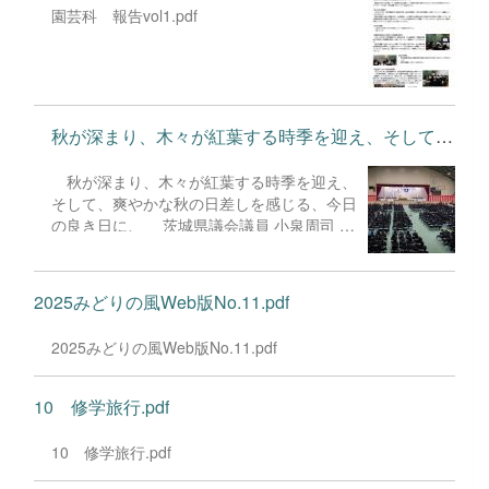
園芸科 報告vol1.pdf
２学期は、皆さんにとって、...
秋が深まり、木々が紅葉する時季を迎え、そして、爽やかな秋の...
秋が深まり、木々が紅葉する時季を迎え、
そして、爽やかな秋の日差しを感じる、今日
の良き日に、 茨城県議会議員 小泉周司 様
那珂市長 先﨑光 様 水戸市長 高橋靖 様
茨城県産業教育振興会 会長 豊﨑繁 様
茨城県農業協同組合中央会 会長 八木岡努 様
2025みどりの風Web版No.11.pdf
常陸農業協同組合 代表理事組合長 秋山豊
様 をはじめ多くのご来賓の皆さまにご臨席
2025みどりの風Web版No.11.pdf
を賜り、茨城県立水戸農業高等学校 創立１
３０周年記念式典をかくも盛大に、かつ厳粛
に挙行できますこと、本校にとりまして、こ
10 修学旅行.pdf
の上ない喜びであり、感謝に堪えないところ
であります。 さて、本校は明治28年（西
10 修学旅行.pdf
暦1895年）４月に各郡の農事講習卒業者を
対象とした「茨城県中央農事講習所」として