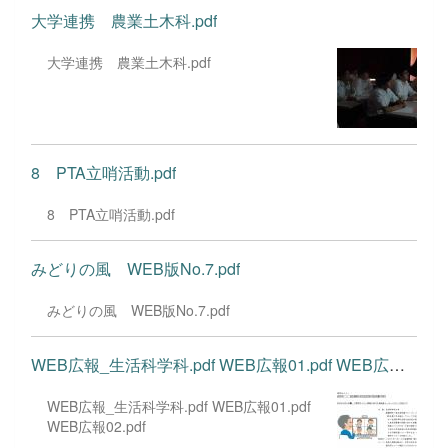
開所いたしました。以降、専攻科や石塚分校
大学連携 農業土木科.pdf
の設置、農産加工科や分校普通科、生活科の
新設、現在の那珂市への全校移転、自営者養
大学連携 農業土木科.pdf
成農業高等学校として文部省から指定を受け
るなど、いくたびの学校再編や学科改編等を
経て、現在は、農業科、畜産科、園芸科、生
活科学科、農業土木科、食品化学科、農業経
済科、そして昼間の定時制農業科、各学年そ
8 PTA立哨活動.pdf
れぞれ１学級を設置する定員数1000人の農
業を専門とする日本一の農業高...
8 PTA立哨活動.pdf
みどりの風 WEB版No.7.pdf
みどりの風 WEB版No.7.pdf
WEB広報_生活科学科.pdf WEB広報01.pdf WEB広報02.pdf
WEB広報_生活科学科.pdf WEB広報01.pdf
WEB広報02.pdf